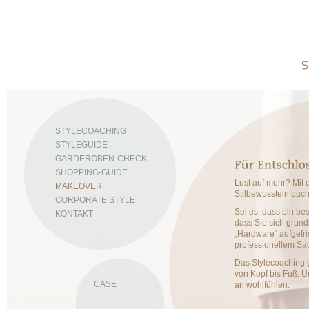
STYLECOACHING
STYLEGUIDE
GARDEROBEN-CHECK
SHOPPING-GUIDE
Lust auf mehr? Mit
MAKEOVER
Stilbewusstein buchs
CORPORATE STYLE
Sei es, dass ein bes
KONTAKT
dass Sie sich grund
„Hardware“ aufgefri
professionellem Sa
Das Stylecoaching g
von Kopf bis Fuß. 
CASE
an wohlfühlen.