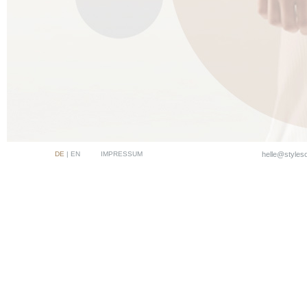
DE
|
EN
IMPRESSUM
helle@styles